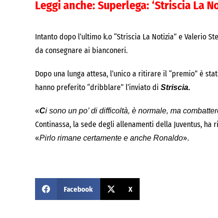
Leggi anche:
Superlega: ‘Striscia La N
Intanto dopo l’ultimo k.o “Striscia La Notizia” e Valerio S
da consegnare ai bianconeri.
Dopo una lunga attesa, l’unico a ritirare il “premio” è sta
hanno preferito “dribblare” l’inviato di
Striscia.
«
C
i sono un po’ di difficoltà, è normale, ma combatter
Continassa, la sede degli allenamenti della Juventus, ha r
«
».
Pirlo rimane certamente e anche Ronaldo
Facebook
X