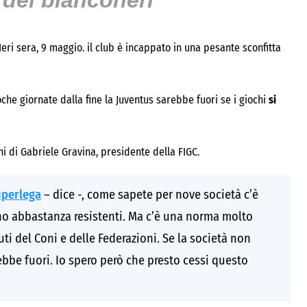
dei bianconeri
 Ieri sera, 9 maggio. il club è incappato in una pesante sconfitta
che giornate dalla fine la Juventus sarebbe fuori se i giochi
si
ni di Gabriele Gravina, presidente della FIGC.
uperlega
– dice -, come sapete per nove società c’è
, sono abbastanza resistenti. Ma c’è una norma molto
uti del Coni e delle Federazioni. Se la società non
rebbe fuori. Io spero però che presto cessi questo