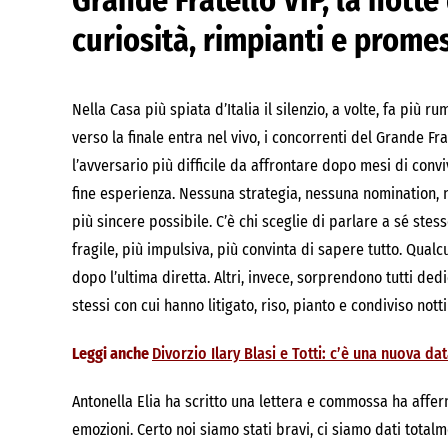
Grande Fratello VIP, la notte
curiosità, rimpianti e promes
Nella Casa più spiata d’Italia il silenzio, a volte, fa più 
verso la finale entra nel vivo, i concorrenti del Grande Fra
l’avversario più difficile da affrontare dopo mesi di conv
fine esperienza. Nessuna strategia, nessuna nomination, n
più sincere possibile. C’è chi sceglie di parlare a sé stes
fragile, più impulsiva, più convinta di sapere tutto. Qual
dopo l’ultima diretta. Altri, invece, sorprendono tutti ded
stessi con cui hanno litigato, riso, pianto e condiviso notti 
Leggi anche
Divorzio Ilary Blasi e Totti: c’è una nuova da
Antonella Elia ha scritto una lettera e commossa ha afferma
emozioni. Certo noi siamo stati bravi, ci siamo dati total