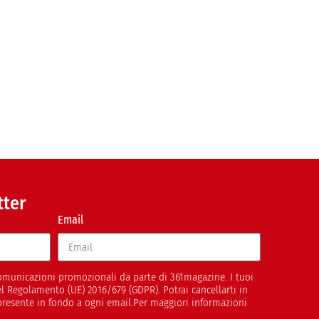
tter
Email
 comunicazioni promozionali da parte di 361magazine. I tuoi
del Regolamento (UE) 2016/679 (GDPR). Potrai cancellarti in
presente in fondo a ogni email.Per maggiori informazioni