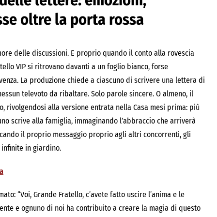
 delle lettere: emozioni,
se oltre la porta rossa
rumore delle discussioni. E proprio quando il conto alla rovescia
tello VIP si ritrovano davanti a un foglio bianco, forse
ivenza. La produzione chiede a ciascuno di scrivere una lettera di
essun televoto da ribaltare. Solo parole sincere. O almeno, il
so, rivolgendosi alla versione entrata nella Casa mesi prima: più
cuno scrive alla famiglia, immaginando l’abbraccio che arriverà
icando il proprio messaggio proprio agli altri concorrenti, gli
infinite in giardino.
ta
to: “Voi, Grande Fratello, c’avete fatto uscire l’anima e le
mente e ognuno di noi ha contribuito a creare la magia di questo