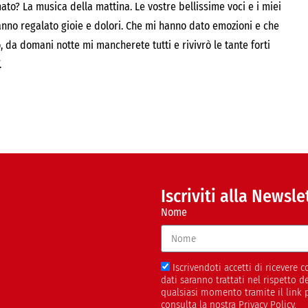
ato? La musica della mattina. Le vostre bellissime voci e i miei
nno regalato gioie e dolori. Che mi hanno dato emozioni e che
da domani notte mi mancherete tutti e rivivrò le tante forti
.
Iscriviti alla Newsle
Nome
Iscrivendoti accetti di ricevere
dati saranno trattati nel rispetto 
qualsiasi momento tramite il link 
consulta la nostra Privacy Policy.