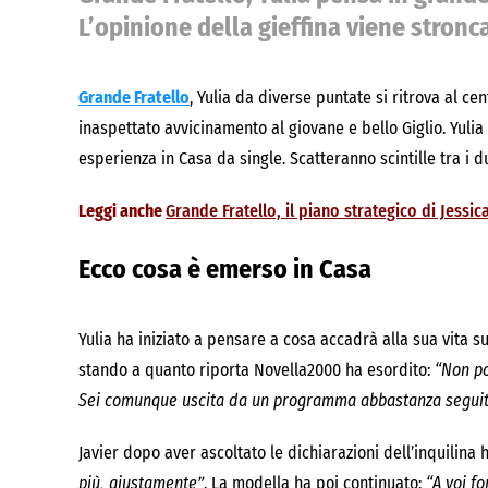
L’opinione della gieffina viene stronc
Grande Fratello
, Yulia da diverse puntate si ritrova al ce
inaspettato avvicinamento al giovane e bello Giglio. Yulia
esperienza in Casa da single. Scatteranno scintille tra i 
Leggi anche
Grande Fratello, il piano strategico di Jess
Ecco cosa è emerso in Casa
Yulia ha iniziato a pensare a cosa accadrà alla sua vita su
stando a quanto riporta Novella2000 ha esordito:
“Non po
Sei comunque uscita da un programma abbastanza seguito.
Javier dopo aver ascoltato le dichiarazioni dell’inquilina 
più, giustamente”
. La modella ha poi continuato:
“A voi f