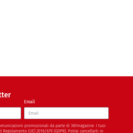
tter
Email
 comunicazioni promozionali da parte di 361magazine. I tuoi
del Regolamento (UE) 2016/679 (GDPR). Potrai cancellarti in