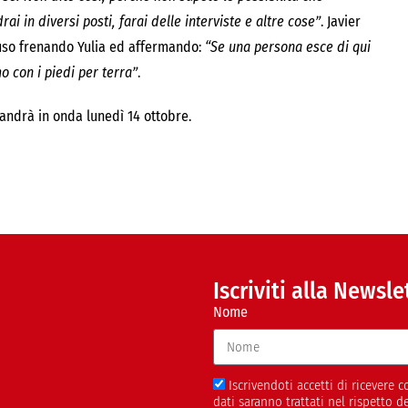
i in diversi posti, farai delle interviste e altre cose”
. Javier
luso frenando Yulia ed affermando:
“Se una persona esce di qui
 con i piedi per terra”
.
andrà in onda lunedì 14 ottobre.
Iscriviti alla Newsle
Nome
Iscrivendoti accetti di ricevere
dati saranno trattati nel rispetto 