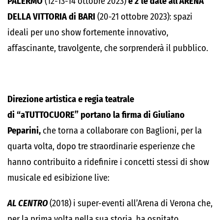
PALERMO
(12-13-14 ottobre 2023)
e 2
le date all’ARENA
DELLA VITTORIA di BARI
(20-21 ottobre 2023): spazi
ideali per uno show fortemente innovativo,
affascinante, travolgente, che sorprenderà il pubblico.
Direzione artistica e regia teatrale
di “aTUTTOCUORE” portano la firma di Giuliano
Peparini,
che torna a collaborare con Baglioni, per la
quarta volta, dopo tre straordinarie esperienze che
hanno contribuito a ridefinire i concetti stessi di show
musicale ed esibizione live:
AL CENTRO
(2018) i super-eventi all’Arena di Verona che,
per la prima volta nella sua storia, ha ospitato