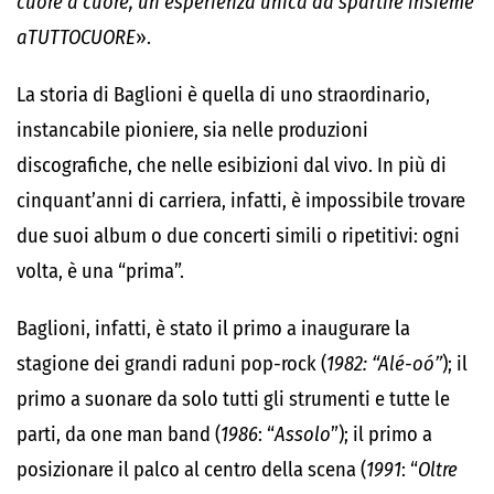
cuore a cuore, un’esperienza unica da spartire insieme
aTUTTOCUORE
».
La storia di Baglioni è quella di uno straordinario,
instancabile pioniere, sia nelle produzioni
discografiche, che nelle esibizioni dal vivo. In più di
cinquant’anni di carriera, infatti, è impossibile trovare
due suoi album o due concerti simili o ripetitivi: ogni
volta, è una “prima”.
Baglioni, infatti, è stato il primo a inaugurare la
stagione dei grandi raduni pop-rock (
1982:
“Alé-oó”
); il
primo a suonare da solo tutti gli strumenti e tutte le
parti, da one man band (
1986
: “
Assolo
”); il primo a
posizionare il palco al centro della scena (
1991
: “
Oltre