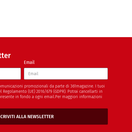
tter
Email
 comunicazioni promozionali da parte di 361magazine. I tuoi
del Regolamento (UE) 2016/679 (GDPR). Potrai cancellarti in
presente in fondo a ogni email.Per maggiori informazioni
SCRIVITI ALLA NEWSLETTER