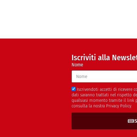
Iscriviti alla Newsle
Nome
Iscrivendoti accetti di ricevere
dati saranno trattati nel rispetto 
qualsiasi momento tramite il link 
consulta la nostra Privacy Policy.
I