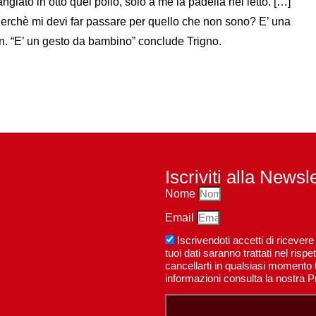
giato in otto quel pollo, solo a me la padella nel letto. […]
“Perchè mi devi far passare per quello che non sono? E’ una
an. “E’ un gesto da bambino” conclude Trigno.
Iscriviti alla Newsl
Nome
Email
Iscrivendoti accetti di riceve
tuoi dati saranno trattati nel ri
cancellarti in qualsiasi momento t
informazioni consulta la nostra P