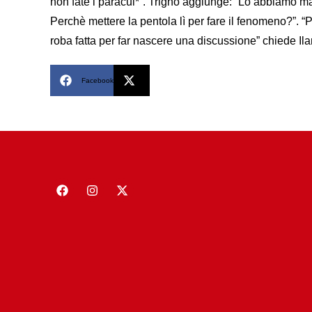
non fate i paracul*”. Trigno aggiunge: “Lo abbiamo man
Perchè mettere la pentola lì per fare il fenomeno?”. 
roba fatta per far nascere una discussione” chiede Il
Facebook
X