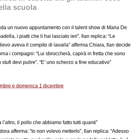
ella scuola
nda un nuovo appuntamento con il talent show di Maria De
ella, i piatti che li hai lasciato ieri”. Ilan replica: “Le
lievo aveva il compito di lavarla” afferma Chiara, Ilan decide
orna i compagni: “Lui sbroccherà, capirà in fretta che sono
 stufi devi pulire”. “E’ uno scherzo a fine educativo”
ovembre e domenica 1 dicembre
l’altro, il pollo che abbiamo fatto tutti quanti”
ora afferma: “Io non volevo metterlo”, Ilan replica: “Adesso