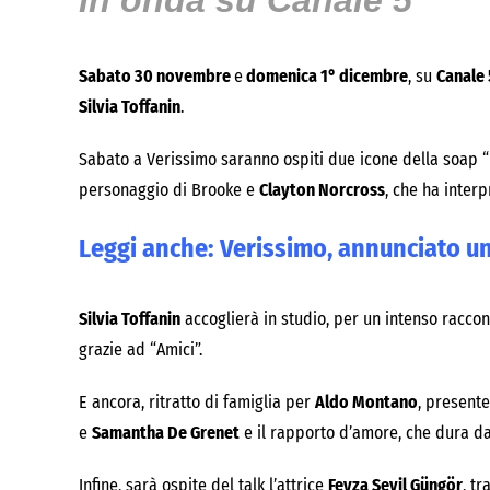
In onda su Canale 5
Sabato 30 novembre
e
domenica 1° dicembre
, su
Canale 
Silvia Toffanin
.
Sabato a Verissimo saranno ospiti due icone della soap “
personaggio di Brooke e
Clayton Norcross
, che ha inter
Leggi anche:
Verissimo, annunciato u
Silvia Toffanin
accoglierà in studio, per un intenso raccon
grazie ad “Amici”.
E ancora, ritratto di famiglia per
Aldo Montano
, present
e
Samantha De Grenet
e il rapporto d’amore, che dura da
Infine, sarà ospite del talk l’attrice
Feyza Sevil Güngör
, t