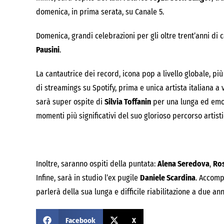
domenica, in prima serata, su Canale 5.
Domenica, grandi celebrazioni per gli oltre trent’anni di 
Pausini
.
La cantautrice dei record, icona pop a livello globale, più 
di streamings su Spotify, prima e unica artista italiana 
sarà super ospite di
Silvia Toffanin
per una lunga ed emozi
momenti più significativi del suo glorioso percorso artisti
Inoltre, saranno ospiti della puntata:
Alena Seredova
,
Ros
Infine, sarà in studio l’ex pugile
Daniele Scardina
. Accomp
parlerà della sua lunga e difficile riabilitazione a due a
Facebook
X