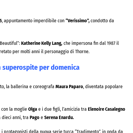
5
, appuntamento imperdibile con
“Verissimo”,
condotto da
Beautiful”:
Katherine Kelly Lang,
che impersona fin dal 1987 il
pretato per molti anni il personaggio di Thorne.
n superospite per domenica
to, la ballerina e coreografa
Maura Paparo
, diventata popolare
e con la moglie
Olga
e i due figli, l’amicizia tra
Elenoire Casalegno
 dieci anni, tra
Pago
e
Serena Enardu.
ra i protagonisti della nuova serie turca “Tradimento”, in onda da