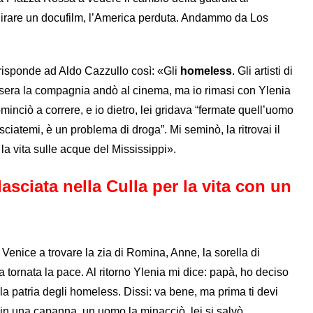
girare un docufilm, l’America perduta. Andammo da Los
 risponde ad Aldo Cazzullo così: «Gli
homeless
. Gli artisti di
sera la compagnia andò al cinema, ma io rimasi con Ylenia
minciò a correre, e io dietro, lei gridava “fermate quell’uomo
sciatemi, è un problema di droga”. Mi seminò, la ritrovai il
la vita sulle acque del Mississippi».
sciata nella Culla per la vita con un
enice a trovare la zia di Romina, Anne, la sorella di
 tornata la pace. Al ritorno Ylenia mi dice: papà, ho deciso
, la patria degli homeless. Dissi: va bene, ma prima ti devi
in una capanna, un uomo la minacciò, lei si salvò