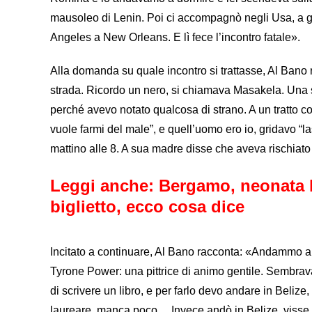
mausoleo di Lenin. Poi ci accompagnò negli Usa, a 
Angeles a New Orleans. E lì fece l’incontro fatale».
Alla domanda su quale incontro si trattasse, Al Bano
strada. Ricordo un nero, si chiamava Masakela. Una 
perché avevo notato qualcosa di strano. A un tratto co
vuole farmi del male”, e quell’uomo ero io, gridavo “la
mattino alle 8. A sua madre disse che aveva rischiato 
Leggi anche:
Bergamo, neonata la
biglietto, ecco cosa dice
Incitato a continuare, Al Bano racconta: «Andammo a V
Tyrone Power: una pittrice di animo gentile. Sembrava
di scrivere un libro, e per farlo devo andare in Belize
laureare, manca poco… Invece andò in Belize, visse 