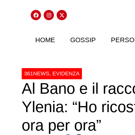
HOME
GOSSIP
PERSO
361NEWS
,
EVIDENZA
Al Bano e il racco
Ylenia: “Ho ricos
ora per ora”