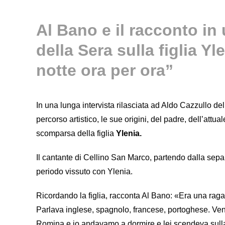
Al Bano e il racconto in 
della Sera sulla figlia Yl
notte ora per ora”
In una lunga intervista rilasciata ad Aldo Cazzullo de
percorso artistico, le sue origini, del padre, dell’at
scomparsa della figlia
Ylenia.
Il cantante di Cellino San Marco, partendo dalla sep
periodo vissuto con Ylenia.
Ricordando la figlia, racconta Al Bano: «Era una raga
Parlava inglese, spagnolo, francese, portoghese. Ven
Romina e io andavamo a dormire e lei scendeva sulla