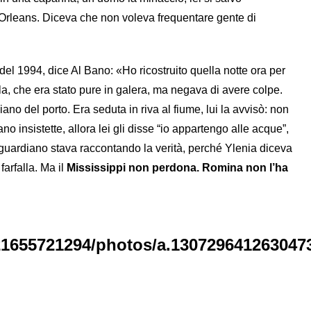
Orleans. Diceva che non voleva frequentare gente di
l 1994, dice Al Bano: «Ho ricostruito quella notte ora per
la, che era stato pure in galera, ma negava di avere colpe.
iano del porto. Era seduta in riva al fiume, lui la avvisò: non
o insistette, allora lei gli disse “io appartengo alle acque”,
 il guardiano stava raccontando la verità, perché Ylenia diceva
farfalla. Ma il
Mississippi non perdona. Romina non l’ha
1655721294/photos/a.130729641263047