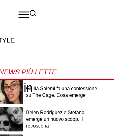
TYLE
NEWS PIÙ LETTE
lano in
Giulia Salemi fa una confessione
su The Cage. Cosa emerge
Belen Rodríguez e Stefano:
emerge un nuovo scoop, il
retroscena