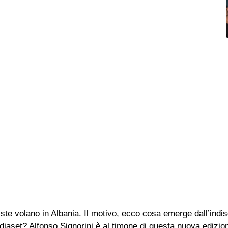
iste volano in Albania. Il motivo, ecco cosa emerge dall’indi
diaset? Alfonso Signorini è al timone di questa nuova edizion