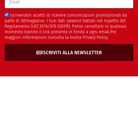
Iscrivendoti accetti di ricevere comunicazioni promozionali da
parte di 361magazine. I tuoi dati saranno trattati nel rispetto del
Regolamento (UE) 2016/679 (GDPR). Potrai cancellarti in qualsiasi
momento tramite il link presente in fondo a ogni email.Per
maggiori informazioni consulta la nostra Privacy Policy.
ISCRIVITI ALLA NEWSLETTER