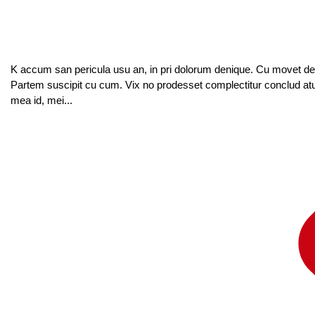
K accum san pericula usu an, in pri dolorum denique. Cu movet deb
Partem suscipit cu cum. Vix no prodesset complectitur conclud atu
mea id, mei...