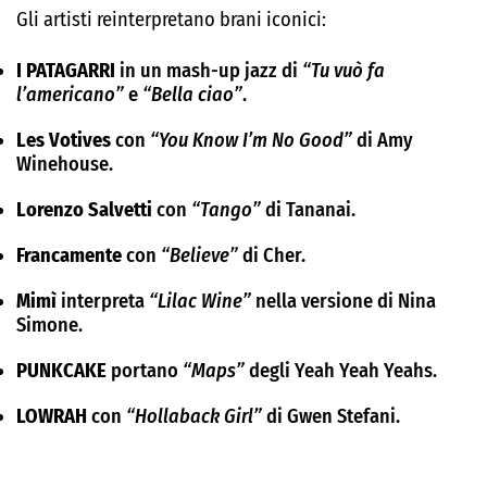
Gli artisti reinterpretano brani iconici:
I PATAGARRI
in un mash-up jazz di
“Tu vuò fa
l’americano”
e
“Bella ciao”
.
Les Votives
con
“You Know I’m No Good”
di Amy
Winehouse.
Lorenzo Salvetti
con
“Tango”
di Tananai.
Francamente
con
“Believe”
di Cher.
Mimì
interpreta
“Lilac Wine”
nella versione di Nina
Simone.
PUNKCAKE
portano
“Maps”
degli Yeah Yeah Yeahs.
LOWRAH
con
“Hollaback Girl”
di Gwen Stefani.