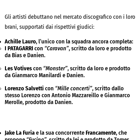
Gli artisti debuttano nel mercato discografico con i loro
brani, supportati dai rispettivi giudici:
Achille Lauro
, l’unico con la squadra ancora completa:
I PATAGARRI
con
“Caravan”
, scritto da loro e prodotto
da Bias e Danien.
Les Votives
con
“Monster”
, scritto da loro e prodotto
da Gianmarco Manilardi e Danien.
Lorenzo Salvetti
con
“Mille concerti”
, scritto dallo
stesso Lorenzo con Antonio Mazzareillo e Gianmarco
Merolle, prodotto da Danien.
Jake La Furia
e la sua concorrente
Francamente
, che
propone
“Fucina”
, scritto da lei e prodotto da Tomer