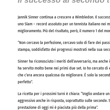
Il successo al secondo 
Jannik Sinner continua a crescere a Wimbledon. Il successo
uno Slam – record assoluto per un tennista italiano nei 
miglioramento. Più del risultato, però, il numero 1 del m
“Non cercavo la perfezione, cercavo solo di fare dei passi 
stampa, soddisfatto dei progressi mostrati nella sua seco
Sinner ha riconosciuto i meriti dell’avversario, ma anche i
ha servito molto bene nei primi due set. Io ho cercato di e
che c’era ancora qualcosa da migliorare. È solo la seconda
perfetto”.
La ricetta per i prossimi turni è chiara: “Voglio andare un
aggressivo anche in risposta, soprattutto sulle seconde. Se
prestazione di oggi mi è piaciuta più della prima”.