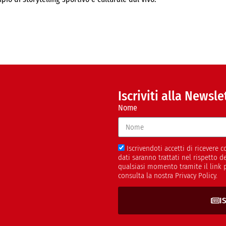
Iscriviti alla Newsle
Nome
Iscrivendoti accetti di ricevere
dati saranno trattati nel rispetto 
qualsiasi momento tramite il link 
consulta la nostra Privacy Policy.
I