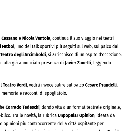
o Cassano
e
Nicola Ventola
, continua il suo viaggio nei teatri
l Futbol
, uno dei talk sportivi più seguiti sul web, sul palco dal
l
Teatro degli Arcimboldi
, si arricchisce di un ospite d’eccezione:
sce alla già annunciata presenza di
Javier Zanetti
, leggenda
al
Teatro Verdi
, vedrà invece salire sul palco
Cesare Prandelli
,
, memoria e racconti di spogliatoio.
che
Corrado Tedeschi
, dando vita a un format teatrale originale,
blico. Tra le novità, la rubrica
Unpopular Opinion
, ideata da
 le opinioni più controcorrente della città ospitante per