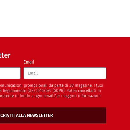
tter
Email
 comunicazioni promozionali da parte di 361magazine. I tuoi
del Regolamento (UE) 2016/679 (GDPR). Potrai cancellarti in
presente in fondo a ogni email.Per maggiori informazioni
SCRIVITI ALLA NEWSLETTER