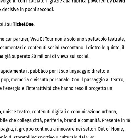
volgenti con i calciatori, grazie alla rubrica powered by
David
e decisive in pochi secondi.
bili su
TicketOne
.
e car partner, Viva El Tour non è solo uno spettacolo teatrale,
cumentari e contenuti social raccontano il dietro le quinte, il
a già superato 20 milioni di views sui social.
apidamente il pubblico per il suo linguaggio diretto e
a pop, memoria e vissuto personale. Con il passaggio al teatro,
 l’energia e l’interattività che hanno reso il progetto un
 unisce teatro, contenuti digitali e comunicazione urbana,
e che collega città, periferie, brand e comunità. Presente in 18
 e Spagna, il gruppo continua a innovare nei settori Out of Home,
io di storytelling sportivo e culturale dal vivo.