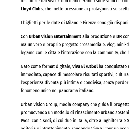
discuterle dal vivo. E non mancheranno sfide veloci e coin
Lloyd Clubs
, che mette pressione ai protagonisti su scelt
I biglietti per le date di Milano e Firenze sono già disponi
Con
Urban Vision Entertainment
alla produzione e
DR
com
ma un vero e proprio progetto crossmediale: vlog, mini-do
legame con le città e l’interazione con la community, che h
Nato come format digitale,
Viva El Futbol
ha conquistato r
immediato, capace di mescolare risultati sportivi, cultur
l’esperienza diventa più intima e condivisa, senza perdere
fenomeno unico nel panorama italiano.
Urban Vision Group, media company che guida il progetto,
promuovendo un modello di rinascimento urbano sostenibil
Paesi con 4 sedi, di cui due in Italia, oltre a Inghilterra
editoria e intrattenimento, rendendo Viva El Tour un esemp