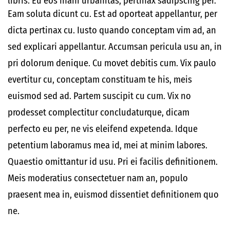
libris. Eu eos inani urbanitas, pertinax sadipscing per.
Eam soluta dicunt cu. Est ad oporteat appellantur, per
dicta pertinax cu. Iusto quando conceptam vim ad, an
sed explicari appellantur. Accumsan pericula usu an, in
pri dolorum denique. Cu movet debitis cum. Vix paulo
evertitur cu, conceptam constituam te his, meis
euismod sed ad. Partem suscipit cu cum. Vix no
prodesset complectitur concludaturque, dicam
perfecto eu per, ne vis eleifend expetenda. Idque
petentium laboramus mea id, mei at minim labores.
Quaestio omittantur id usu. Pri ei facilis definitionem.
Meis moderatius consectetuer nam an, populo
praesent mea in, euismod dissentiet definitionem quo
ne.