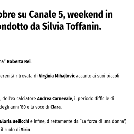
obre
su
Canale 5
, weekend in
condotto da
Silvia Toffanin
.
ena”
Roberta Rei
.
serenità ritrovata di
Virginia Mihajlovic
accanto ai suoi piccoli
i, dell’ex calciatore
Andrea Carnevale
, il periodo difficile di
degli anni ’80 e la voce di
Clara
.
Gloria Bellicchi
e infine, direttamente da “La forza di una donna”,
 il ruolo di
Sirin
.