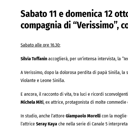
Sabato 11
e
domenica 12 ott
compagnia di “
Verissimo
”, 
Sabato alle ore 16.30
:
Silvia Toffanin
accoglierà, per un’intensa intervista, la “I
A Verissimo, dopo la dolorosa perdita di papà Siniša, la 
Violante e Leone Siniša.
E ancora, il racconto di vita, tra luci e ricordi sconvolgent
Michela Miti
, ex attrice, protagonista di molte commedie 
In studio, anche l’attore
Giampaolo Morelli
con la moglie
l’attrice
Seray Kaya
che nella serie di Canale 5 interpreta