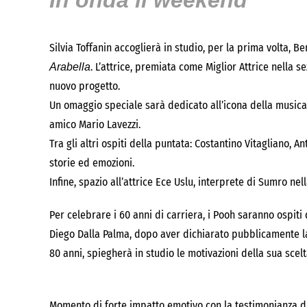
In onda il weekend
Silvia Toffanin accoglierà in studio, per la prima volta,
. L’attrice, premiata come Miglior Attrice nella s
Arabella
nuovo progetto.
Un omaggio speciale sarà dedicato all’icona della musica
amico Mario Lavezzi.
Tra gli altri ospiti della puntata: Costantino Vitagliano,
storie ed emozioni.
Infine, spazio all’attrice Ece Uslu, interprete di Sumro nel
Per celebrare i 60 anni di carriera, i Pooh saranno ospiti
Diego Dalla Palma, dopo aver dichiarato pubblicamente l
80 anni, spiegherà in studio le motivazioni della sua scelt
Momento di forte impatto emotivo con la testimonianza di