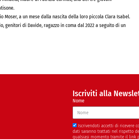
atisone.
zio Moser, a un mese dalla nascita della loro piccola Clara Isabel.
o, genitori di Davide, ragazzo in coma dal 2022 a seguito di un
Iscriviti alla Newsle
Nome
Iscrivendoti accetti di ricevere
dati saranno trattati nel rispetto 
qualsiasi momento tramite il link 