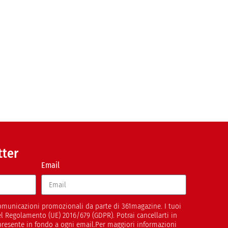
tter
Email
 comunicazioni promozionali da parte di 361magazine. I tuoi
del Regolamento (UE) 2016/679 (GDPR). Potrai cancellarti in
presente in fondo a ogni email.Per maggiori informazioni