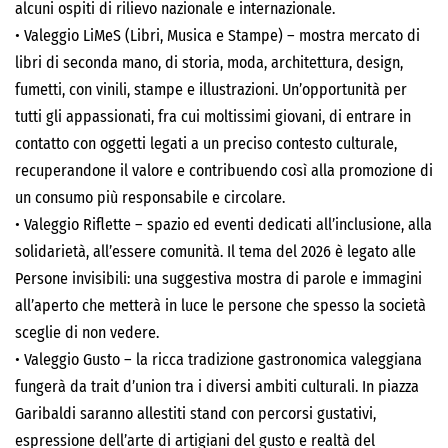
alcuni ospiti di rilievo nazionale e internazionale.
•
Valeggio
Li
M
e
S
(Libri, Musica e Stampe)
–
mostra mercato di
libri di seconda mano, di storia, moda, architettura, design,
fumetti, con vinili, stampe e illustrazioni. Un’opportunità per
tutti gli appassionati, fra cui moltissimi giovani, di entrare in
contatto con oggetti legati a un preciso contesto culturale,
recuperandone il valore e contribuendo così alla promozione di
un consumo più responsabile e circolare.
•
Valeggio Riflette
– spazio ed eventi dedicati all’inclusione, alla
solidarietà, all’essere comunità. Il tema del 2026 è legato alle
Persone invisibili
: una suggestiva mostra di parole e immagini
all’aperto che metterà in luce le persone che spesso la società
sceglie di non vedere.
•
Valeggio Gusto
– la ricca tradizione gastronomica
valeggiana
fungerà
da trait d’union tra i diversi ambiti culturali. In piazza
Garibaldi saranno allestiti
stand con percorsi gustativi
,
espressione dell’arte di artigiani del gusto e realtà del