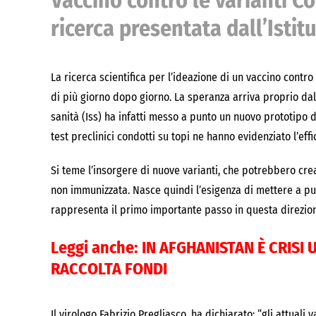
Vaccino contro le varianti Co
ricerca presentata dall’Istit
La ricerca scientifica per l’ideazione di un vaccino contr
di più giorno dopo giorno. La speranza arriva proprio dall’I
sanità (Iss) ha infatti messo a punto un nuovo prototipo 
test preclinici condotti su topi ne hanno evidenziato l’effi
Si teme l’insorgere di nuove varianti, che potrebbero cr
non immunizzata. Nasce quindi l’esigenza di mettere a pun
rappresenta il primo importante passo in questa direzio
Leggi anche:
IN AFGHANISTAN È CRISI 
RACCOLTA FONDI
Il virologo Fabrizio Pregliasco, ha dichiarato: “gli attuali