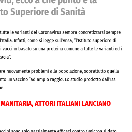
vid, ecco a che punto è la
uto Superiore di Sanità
o tutte le varianti del Coronavirus sembra concretizzarsi sempre
talia. Infatti, come si legge sull’Ansa, “l’Istituto superiore di
di vaccino basato su una proteina comune a tutte le varianti ed i
cacia”.
eare nuovamente problemi alla popolazione, soprattutto quella
to un vaccino “ad ampio raggio’. Lo studio prodotto dall’Iss
ne.
UMANITARIA, ATTORI ITALIANI LANCIANO
 vaccini sono solo parzialmente efficaci contro Omicron. Il dato