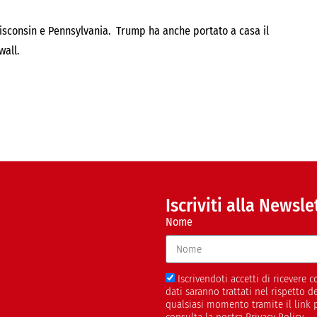
Wisconsin e Pennsylvania. Trump ha anche portato a casa il
wall.
Iscriviti alla Newsle
Nome
Iscrivendoti accetti di ricevere
dati saranno trattati nel rispetto 
qualsiasi momento tramite il link 