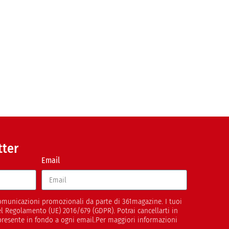
tter
Email
 comunicazioni promozionali da parte di 361magazine. I tuoi
del Regolamento (UE) 2016/679 (GDPR). Potrai cancellarti in
presente in fondo a ogni email.Per maggiori informazioni