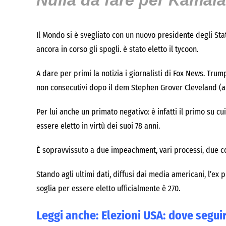
Nulla da fare per Kamala
Il Mondo si è svegliato con un nuovo presidente degli Stat
ancora in corso gli spogli. è stato eletto il tycoon.
A dare per primi la notizia i giornalisti di Fox News. Tru
non consecutivi dopo il dem Stephen Grover Cleveland (a 
Per lui anche un primato negativo: è infatti il primo su 
essere eletto in virtù dei suoi 78 anni.
È sopravvissuto a due impeachment, vari processi, due co
Stando agli ultimi dati, diffusi dai media americani, l’ex 
soglia per essere eletto ufficialmente è 270.
Leggi anche:
Elezioni USA: dove seguir