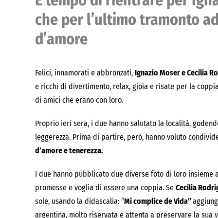
È tempo di rientrare per Ign
che per l’ultimo tramonto ad
d’amore
Felici, innamorati e abbronzati,
Ignazio Moser e Cecilia Ro
e ricchi di divertimento, relax, gioia e risate per la cop
di amici che erano con loro.
Proprio ieri sera, i due hanno salutato la località, godendo
leggerezza. Prima di partire, però, hanno voluto condivi
d’amore e tenerezza.
I due hanno pubblicato due diverse foto di loro insieme
promesse e voglia di essere una coppia. Se
Cecilia Rodr
sole, usando la didascalia: “
Mi complice de Vida”
aggiung
argentina, molto riservata e attenta a preservare la sua 