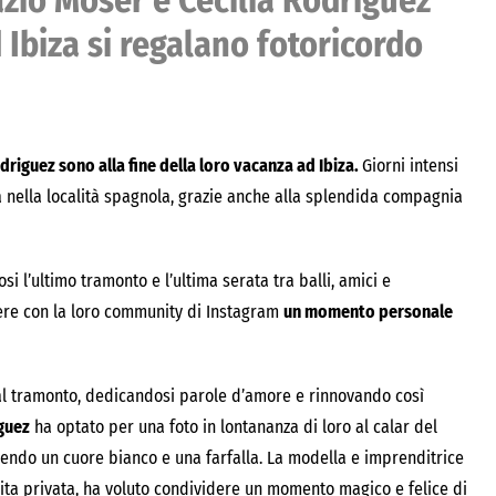
azio Moser e Cecilia Rodriguez
 Ibiza si regalano fotoricordo
driguez sono alla fine della loro vacanza ad Ibiza.
Giorni intensi
pia nella località spagnola, grazie anche alla splendida compagnia
si l’ultimo tramonto e l’ultima serata tra balli, amici e
dere con la loro community di Instagram
un momento personale
 al tramonto, dedicandosi parole d’amore e rinnovando così
iguez
ha optato per una foto in lontananza di loro al calar del
endo un cuore bianco e una farfalla. La modella e imprenditrice
vita privata, ha voluto condividere un momento magico e felice di