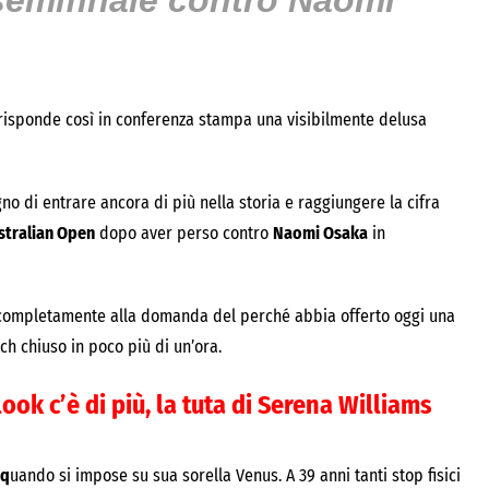
 semifinale contro Naomi
 risponde così in conferenza stampa una visibilmente delusa
o di entrare ancora di più nella storia e raggiungere la cifra
stralian Open
dopo aver perso contro
Naomi Osaka
in
 completamente alla domanda del perché abbia offerto oggi una
ch chiuso in poco più di un’ora.
look c’è di più, la tuta di Serena Williams
 q
uando si impose su sua sorella Venus. A 39 anni tanti stop fisici