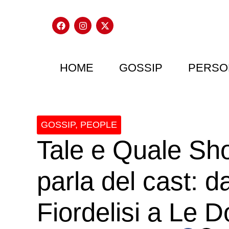
HOME
GOSSIP
PERSO
GOSSIP
,
PEOPLE
Tale e Quale Sho
parla del cast: d
Fiordelisi a Le D