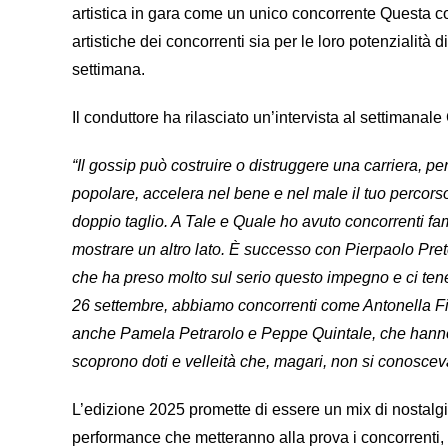
artistica in gara come un unico concorrente Questa c
artistiche dei concorrenti sia per le loro potenzialit
settimana.
Il conduttore ha rilasciato un’intervista al settimanal
“Il gossip può costruire o distruggere una carriera, p
popolare, accelera nel bene e nel male il tuo percors
doppio taglio. A Tale e Quale ho avuto concorrenti famos
mostrare un altro lato. È successo con Pierpaolo Pret
che ha preso molto sul serio questo impegno e ci ten
26 settembre, abbiamo concorrenti come Antonella Fior
anche Pamela Petrarolo e Peppe Quintale, che hanno st
scoprono doti e velleità che, magari, non si conoscev
L’edizione 2025 promette di essere un mix di nostalg
performance che metteranno alla prova i concorrenti, t