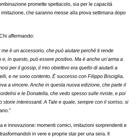
ombinazione promette spettacolo, sia per le capacità
à di imitazione, che saranno messe alla prova settimana dopo
e Chi affermando:
er me è un accessorio, che può aiutare perché ti rende
o e, in questo, può essere positivo. Ma è anche un’arma a
i per il gossip, il mio obiettivo era quello di aiutarli a
elli, e ne sono contento. È successo con Filippo Bisciglia,
eva a vincere. Anche in questa nuova edizione, che parte il
delisi e le Donatella, che vedo spesso sulle riviste, e poi
orie interessanti. A Tale e quale, sempre con il sorriso, si
ano.”
ia e innovazione: momenti comici, imitazioni sorprendenti e
rasformandoli in vere e proprie star per una sera. Il