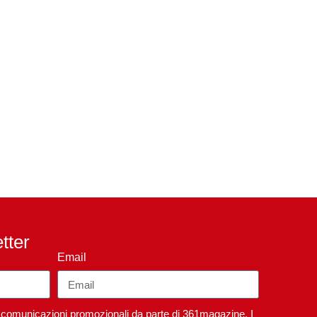
etter
Email
re comunicazioni promozionali da parte di 361magazine. I