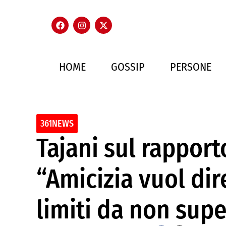
HOME
GOSSIP
PERSONE
361NEWS
Tajani sul rapporto
“Amicizia vuol dir
limiti da non sup