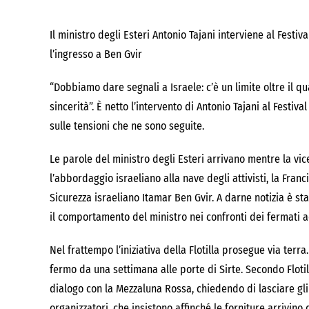
Il ministro degli Esteri Antonio Tajani interviene al Festiva
l’ingresso a Ben Gvir
“Dobbiamo dare segnali a Israele: c’è un limite oltre il q
sincerità”. È netto l’intervento di Antonio Tajani al Festiv
sulle tensioni che ne sono seguite.
Le parole del ministro degli Esteri arrivano mentre la vic
l’abbordaggio israeliano alla nave degli attivisti, la Fran
Sicurezza israeliano Itamar Ben Gvir. A darne notizia è sta
il comportamento del ministro nei confronti dei fermati 
Nel frattempo l’iniziativa della Flotilla prosegue via terra
fermo da una settimana alle porte di Sirte. Secondo Flotil
dialogo con la Mezzaluna Rossa, chiedendo di lasciare gli 
organizzatori, che insistono affinché le forniture arrivino