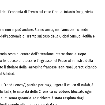
l dell’Economia di Trento sul caso Flotilla. Intanto Parigi vieta
uale non si può andare. Siamo amici, ma l’amicizia richiede
al dell’Economia di Trento sul caso della Global Sumud Flotilla e
enda resta al centro dell’attenzione internazionale. Dopo
cia ha deciso di bloccare l’ingresso nel Paese al ministro della
to il titolare della Farnesina francese Jean-Noël Barrot, citando
ad Ashdod.
. Il “Land Convoy”, partito per raggiungere il valico di Rafah, è
la Italia, le autorità della Cirenaica avrebbero bloccato ogni
aiuti senza garanzie. La richiesta è stata respinta dagli
 direttamente alla popolazione di Gaza.