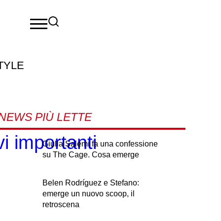
TYLE
NEWS PIÙ LETTE
i importanti
Giulia Salemi fa una confessione
su The Cage. Cosa emerge
Belen Rodríguez e Stefano:
emerge un nuovo scoop, il
retroscena