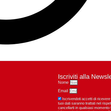
Iscriviti alla Newsl
Nome
Email
Iscrivendoti accetti di riceve
tuoi dati saranno trattati nel ri
cancellarti in qualsiasi momento t