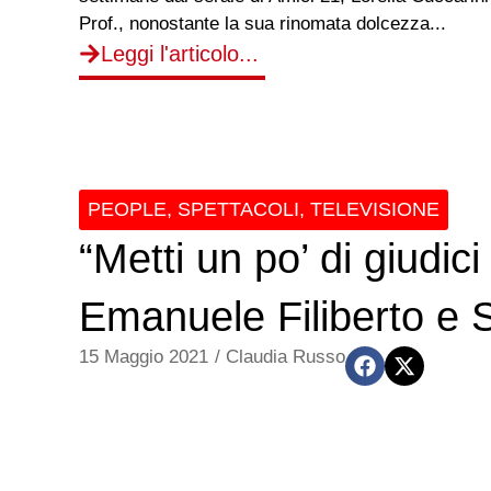
Prof., nonostante la sua rinomata dolcezza...
Leggi l'articolo...
PEOPLE
,
SPETTACOLI
,
TELEVISIONE
“Metti un po’ di giudic
Emanuele Filiberto e 
15 Maggio 2021
/
Claudia Russo