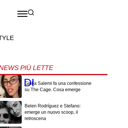
TYLE
NEWS PIÙ LETTE
RTA DI
Giulia Salemi fa una confessione
su The Cage. Cosa emerge
Belen Rodríguez e Stefano:
emerge un nuovo scoop, il
retroscena