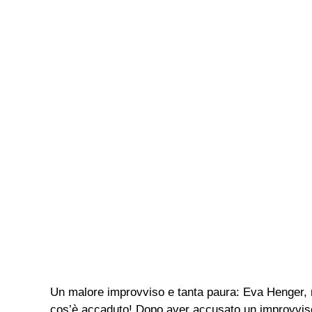
Un malore improvviso e tanta paura: Eva Henger, ri
cos’è accaduto! Dopo aver accusato un improvviso m