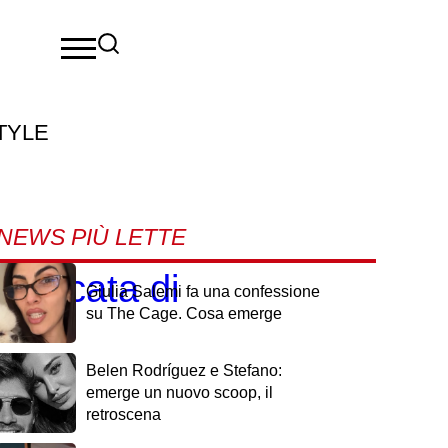
TYLE
NEWS PIÙ LETTE
stoccata di
Giulia Salemi fa una confessione
su The Cage. Cosa emerge
Belen Rodríguez e Stefano:
emerge un nuovo scoop, il
retroscena