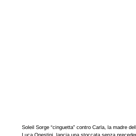
Soleil Sorge “cinguetta” contro Carla, la madre de
Luca Onestini, lancia una stoccata senza preceden