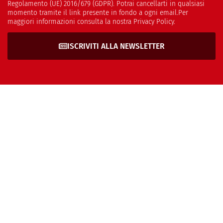
Regolamento (UE) 2016/679 (GDPR). Potrai cancellarti in qualsiasi
momento tramite il link presente in fondo a ogni email.Per
maggiori informazioni consulta la nostra Privacy Policy.
ISCRIVITI ALLA NEWSLETTER