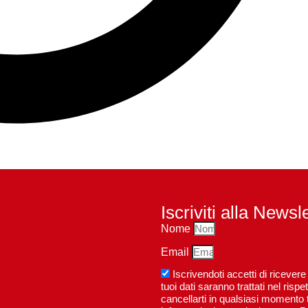
Iscriviti alla Newsl
Nome
Email
Iscrivendoti accetti di riceve
tuoi dati saranno trattati nel ri
cancellarti in qualsiasi momento t