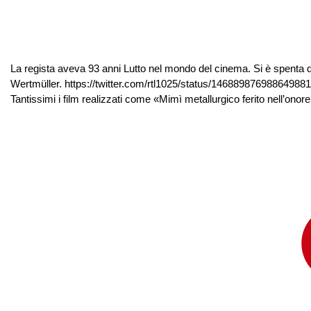
La regista aveva 93 anni Lutto nel mondo del cinema. Si è spenta qu
Wertmüller. https://twitter.com/rtl1025/status/1468898769886498817?
Tantissimi i film realizzati come «Mimì metallurgico ferito nell’onore