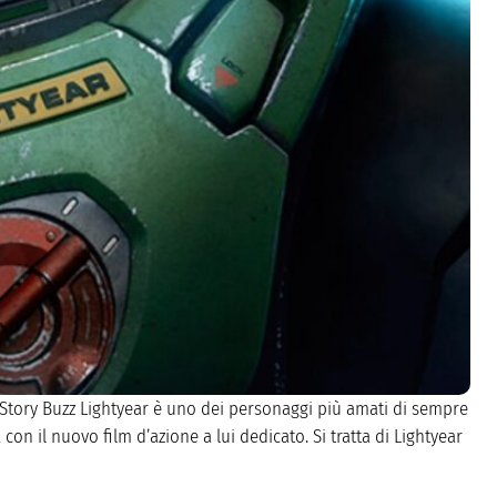
y Story Buzz Lightyear è uno dei personaggi più amati di sempre
con il nuovo film d’azione a lui dedicato. Si tratta di Lightyear