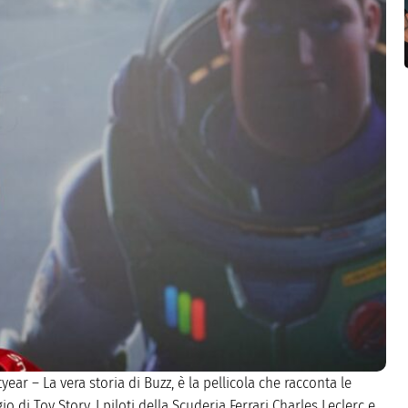
year – La vera storia di Buzz, è la pellicola che racconta le
di Toy Story. I piloti della Scuderia Ferrari Charles Leclerc e