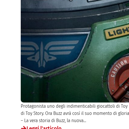
Protagonista uno degli indimenticabili giocattoli di To
di Toy Story. Ora Buzz avrà così il suo momento di gloria 
– La vera storia di Buzz, la nuova...
Leggi l'articolo...