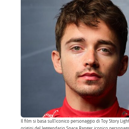
Il film si basa sull’iconico personaggio di Toy Story Light
origini del leggendario Space Ranger iconico personaggio 