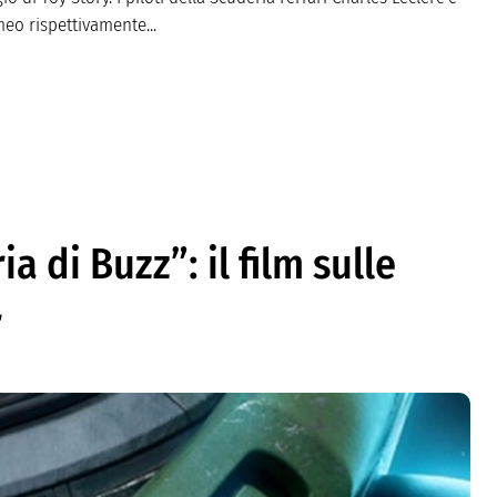
meo rispettivamente...
a di Buzz”: il film sulle
r