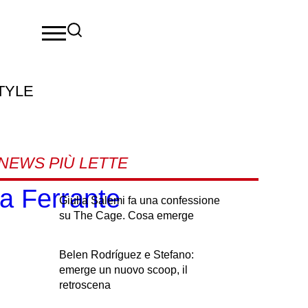
TYLE
NEWS PIÙ LETTE
na Ferrante
Giulia Salemi fa una confessione
su The Cage. Cosa emerge
Belen Rodríguez e Stefano:
emerge un nuovo scoop, il
retroscena