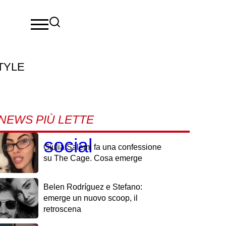
TYLE
NEWS PIÙ LETTE
a sui social
Giulia Salemi fa una confessione
su The Cage. Cosa emerge
Belen Rodríguez e Stefano:
emerge un nuovo scoop, il
retroscena