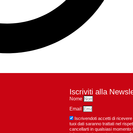
Iscriviti alla Newsl
Nome
Email
Iscrivendoti accetti di riceve
tuoi dati saranno trattati nel ri
cancellarti in qualsiasi momento t