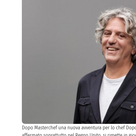
Dopo Masterchef una nuova avventura per lo chef Dopo M
affermato soprattutto nel Regno Unito, si rimette in g