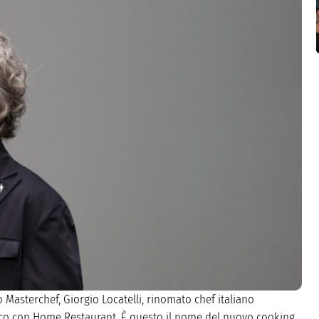
asterchef, Giorgio Locatelli, rinomato chef italiano
ioco con Home Restaurant. È questo il nome del nuovo cooking