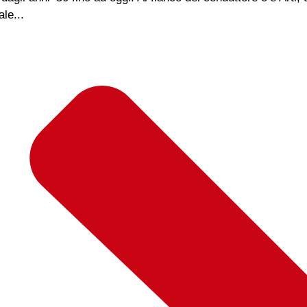
le...