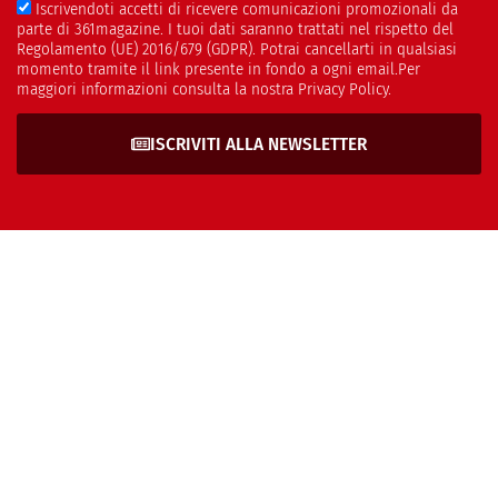
Iscrivendoti accetti di ricevere comunicazioni promozionali da
parte di 361magazine. I tuoi dati saranno trattati nel rispetto del
Regolamento (UE) 2016/679 (GDPR). Potrai cancellarti in qualsiasi
momento tramite il link presente in fondo a ogni email.Per
maggiori informazioni consulta la nostra Privacy Policy.
ISCRIVITI ALLA NEWSLETTER