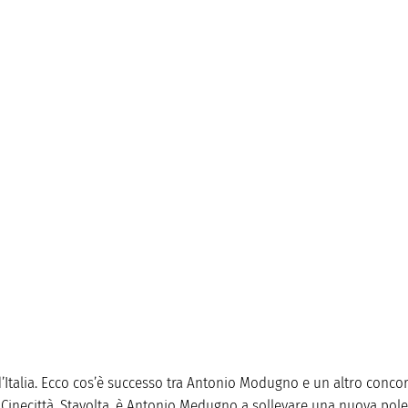
a d’Italia. Ecco cos’è successo tra Antonio Modugno e un altro conc
t di Cinecittà. Stavolta, è Antonio Medugno a sollevare una nuova po