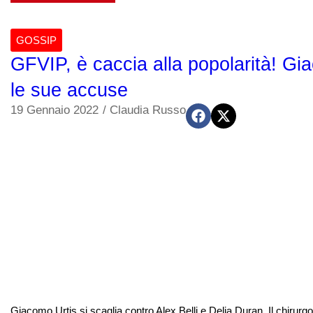
GOSSIP
GFVIP, è caccia alla popolarità! Gi
le sue accuse
19 Gennaio 2022
/
Claudia Russo
Giacomo Urtis si scaglia contro Alex Belli e Delia Duran. Il chirurgo d