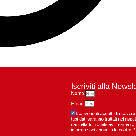
Iscriviti alla Newsl
Nome
Email
Iscrivendoti accetti di riceve
tuoi dati saranno trattati nel ri
cancellarti in qualsiasi momento t
informazioni consulta la nostra P