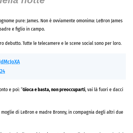
ella notte
il cognome pure: James. Non è ovviamente omonima: LeBron James
 padre e figlio in campo.
oro debutto. Tutte le telecamere e le scene social sono per loro.
dJdMcJoXA
024
nto e poi: “
Gioca e basta, non preoccuparti
, vai là fuori e dacci
, moglie di LeBron e madre Bronny, in compagnia degli altri due