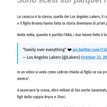
Sono scesi sul parquet n
La casacca è la stessa, quella dei Los Angeles Lakers, 
e il figlio Bronny hanno fatto la storia diventano di primi
Nella notte, quando è partita l’NBA, i due hanno fatto il l
“Family over everything” ❤️
pic.twitter.com/C
— Los Angeles Lakers (@Lakers)
October 23, 2
In un video si vede come LeBron chieda al figlio se sia pro
dentro”.
A osservare la scena, oltre milioni di fan anche Savannah
figli della coppia Bryce e Zhuri.