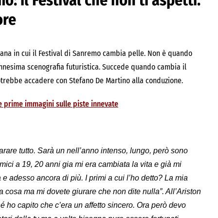
 il Festival che non ti aspetti.
ore
iana in cui il Festival di Sanremo cambia pelle. Non è quando
’ennesima scenografia futuristica. Succede quando cambia il
otrebbe accadere con Stefano De Martino alla conduzione.
le prime immagini sulle piste innevate
arare tutto. Sarà un nell’anno intenso, lungo, però sono
ci a 19, 20 anni gia mi era cambiata la vita e già mi
 e adesso ancora di più. I primi a cui l’ho detto? La mia
na cosa ma mi dovete giurare che non dite nulla”. All’Ariston
ho capito che c’era un affetto sincero. Ora però devo