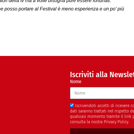
ori della tv ma a volte bisogna pure essere fortunati.
he posso portare al Festival è meno esperienza e un po’ più
Iscriviti alla Newsle
Nome
Iscrivendoti accetti di ricevere
dati saranno trattati nel rispetto 
qualsiasi momento tramite il link 
consulta la nostra Privacy Policy.