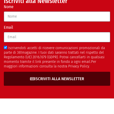
Iscriviti alla Newsletter
Nome
Email
Iscrivendoti accetti di ricevere comunicazioni promozionali da
parte di 361magazine. I tuoi dati saranno trattati nel rispetto del
Regolamento (UE) 2016/679 (GDPR). Potrai cancellarti in qualsiasi
momento tramite il link presente in fondo a ogni email.Per
maggiori informazioni consulta la nostra Privacy Policy.
ISCRIVITI ALLA NEWSLETTER