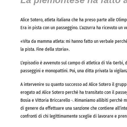
La piemontese ha fatto 
Alice Sotero, atleta italiana che ha preso parte alle Olim
Era in pista con un passeggino. L’azzurra ha ricevuto un v
«Vita da mamma atleta: mi hanno fatto un verbale perché 
la pista. Fine della storia».
L’episodio è avvenuto sul campo di atletica di Via Gerbi, 
passeggini e monopattini. Poi, una ditta privata la vigilan
A intervenire su quanto successo ad Alice Sotero il gruppo
erogato ad Alice Sotero perché ha transitato con il pass
Bosia e Vittoria Briccarello -. Rimaniamo allibiti perché
di genere da effettuare una sanzione che contiene all’inte
confronti di chi legittimamente sceglie di lavorare e prend