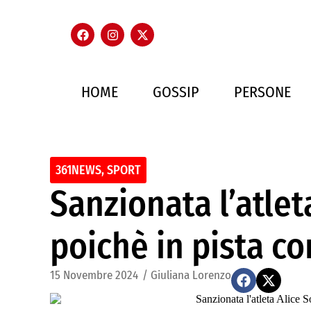
HOME
GOSSIP
PERSONE
361NEWS
,
SPORT
Sanzionata l’atlet
poichè in pista c
15 Novembre 2024
/
Giuliana Lorenzo