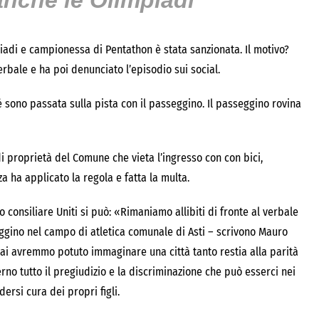
anche le Olimpiadi
piadi e campionessa di Pentathon è stata sanzionata. Il motivo?
erbale e ha poi denunciato l’episodio sui social.
sono passata sulla pista con il passeggino. Il passeggino rovina
di proprietà del Comune che vieta l’ingresso con con bici,
za ha applicato la regola e fatta la multa.
 consiliare Uniti si può: «Rimaniamo allibiti di fronte al verbale
eggino nel campo di atletica comunale di Asti – scrivono Mauro
 mai avremmo potuto immaginare una città tanto restia alla parità
rno tutto il pregiudizio e la discriminazione che può esserci nei
ersi cura dei propri figli.