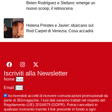
Belen Rodríguez e Stefano: emerge un
nuovo scoop, il retroscena
Helena Prestes e Javier: sbarcano sul
Red Carpet di Venezia. Cosa accadrà
Iscriviti alla Newsletter
Nome
Email
Iscrivendoti accetti di ricevere comunicazioni promozionali da
parte di 361magazine. I tuoi dati saranno trattati nel rispetto del
Regolamento (UE) 2016/679 (GDPR). Potrai cancellarti in
qualsiasi momento tramite il link presente in fondo a ogni