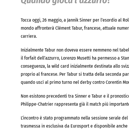
Quando gioca l’azzurro?
Tocca oggi, 26 maggio, a Jannik Sinner per l’esordio al R
mondo affronterà
Clément Tabur
, francese, attuale numer
carriera.
Inizialmente Tabur non doveva essere nemmeno nel tabell
il forfait dell’azzurro,
Lorenzo Musetti
ha permesso a
Sta
conseguenza, la wild card inizialmente destinata allo sviz
proprio al francese. Per Tabur si tratta della seconda pa
quando uscì al primo turno nel derby contro Corentin Mou
Non esistono precedenti tra Sinner e Tabur e il pronostico 
Philippe-Chatrier rappresenta già il match più importante
L’incontro è stato programmato nella sessione serale del c
trasmessa in esclusiva da
Eurosport
e disponibile anche