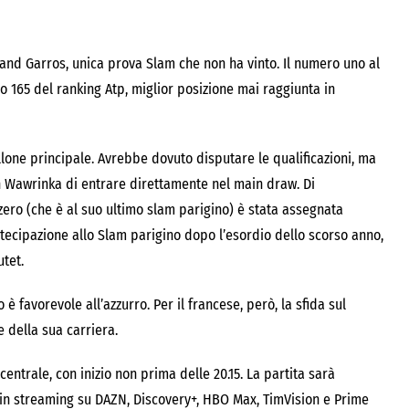
oland Garros, unica prova Slam che non ha vinto. Il numero uno al
o 165 del ranking Atp, miglior posizione mai raggiunta in
one principale. Avrebbe dovuto disputare le qualificazioni, ma
n Wawrinka
di entrare direttamente nel main draw. Di
zero (che è al suo ultimo slam parigino) è stata assegnata
rtecipazione allo Slam parigino dopo l’esordio dello scorso anno,
tet.
è favorevole all’azzurro. Per il francese, però, la sfida sul
 della sua carriera.
entrale, con inizio non prima delle 20.15. La partita sarà
 in streaming su
DAZN
, Discovery+, HBO Max, TimVision e Prime