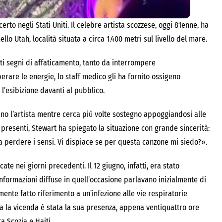
o negli Stati Uniti. Il celebre artista scozzese, oggi 81enne, ha
lo Utah, località situata a circa 1.400 metri sul livello del mare.
i segni di affaticamento, tanto da interrompere
rare le energie, lo staff medico gli ha fornito ossigeno
l’esibizione davanti al pubblico.
rano l’artista mentre cerca più volte sostegno appoggiandosi alle
n presenti, Stewart ha spiegato la situazione con grande sincerità:
a perdere i sensi. Vi dispiace se per questa canzone mi siedo?».
te nei giorni precedenti. Il 12 giugno, infatti, era stato
informazioni diffuse in quell’occasione parlavano inizialmente di
ente fatto riferimento a un’infezione alle vie respiratorie
 la vicenda è stata la sua presenza, appena ventiquattro ore
a Scozia e Haiti.