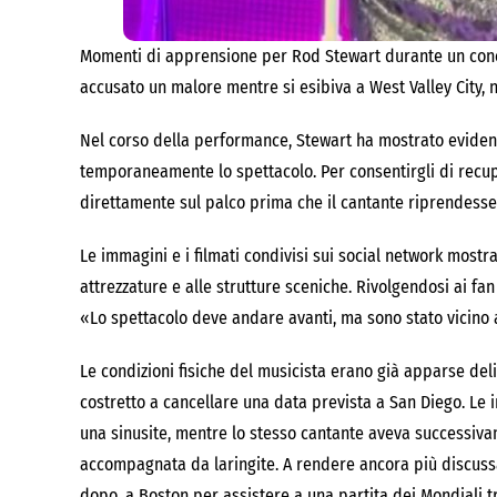
Momenti di apprensione per Rod Stewart durante un concert
accusato un malore mentre si esibiva a West Valley City, nel
Nel corso della performance, Stewart ha mostrato evident
temporaneamente lo spettacolo. Per consentirgli di recupe
direttamente sul palco prima che il cantante riprendesse 
Le immagini e i filmati condivisi sui social network most
attrezzature e alle strutture sceniche. Rivolgendosi ai fa
«Lo spettacolo deve andare avanti, ma sono stato vicino 
Le condizioni fisiche del musicista erano già apparse delica
costretto a cancellare una data prevista a San Diego. Le 
una sinusite, mentre lo stesso cantante aveva successivam
accompagnata da laringite. A rendere ancora più discussa
dopo, a Boston per assistere a una partita dei Mondiali tr