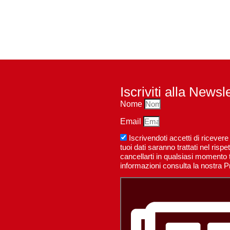
Iscriviti alla Newsl
Nome
Email
Iscrivendoti accetti di riceve
tuoi dati saranno trattati nel ri
cancellarti in qualsiasi momento t
informazioni consulta la nostra P