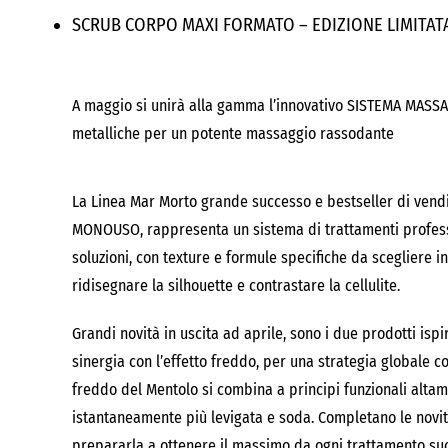
SCRUB CORPO MAXI FORMATO – EDIZIONE LIMITAT
A maggio si unirà alla gamma l’innovativo SISTEMA MASS
metalliche per un potente massaggio rassodante
La Linea Mar Morto grande successo e bestseller di vend
MONOUSO, rappresenta un sistema di trattamenti professio
soluzioni, con texture e formule specifiche da scegliere in 
ridisegnare la silhouette e contrastare la cellulite.
Grandi novità in uscita ad aprile, sono i due prodotti ispir
sinergia con l’effetto freddo, per una strategia globale co
freddo del Mentolo si combina a principi funzionali altamen
istantaneamente più levigata e soda. Completano le novit
prepararla a ottenere il massimo da ogni trattamento suc