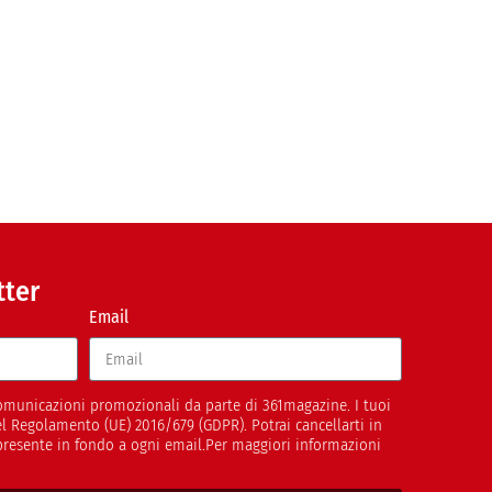
tter
Email
 comunicazioni promozionali da parte di 361magazine. I tuoi
del Regolamento (UE) 2016/679 (GDPR). Potrai cancellarti in
presente in fondo a ogni email.Per maggiori informazioni