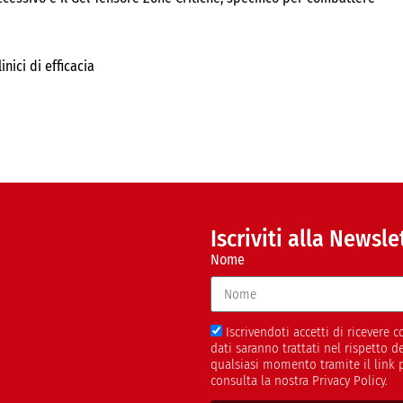
nici di efficacia
Iscriviti alla Newsle
Nome
Iscrivendoti accetti di ricevere
dati saranno trattati nel rispetto 
qualsiasi momento tramite il link 
consulta la nostra Privacy Policy.