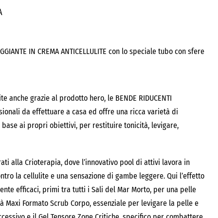
A
AGGIANTE IN CREMA ANTICELLULITE con lo speciale tubo con sfere
ite anche grazie al prodotto hero, le BENDE RIDUCENTI
nali da effettuare a casa ed offre una ricca varietà di
base ai propri obiettivi, per restituire tonicità, levigare,
ati alla Crioterapia, dove l’innovativo pool di attivi lavora in
ntro la cellulite e una sensazione di gambe leggere. Qui l’effetto
te efficaci, primi tra tutti i Sali del Mar Morto, per una pelle
à Maxi Formato Scrub Corpo, essenziale per levigare la pelle e
cessivo e il Gel Tensore Zone Critiche, specifico per combattere