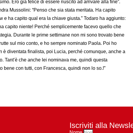
mo. Ero già felice di essere riuscito ad arrivare alla fine”.
andra Mussolini: “Penso che sia stata meritata. Ha capito
w e ha capito qual era la chiave giusta.” Todaro ha aggiunto:
n ha capito niente! Perché semplicemente facevo quello che
rategia. Durante le prime settimane non mi sono trovato bene
brutte sul mio conto, e ho sempre nominato Paola. Poi ho
 è diventata finalista, poi Lucia, perché comunque, anche a
to. Tant’è che anche lei nominava me, quindi questa
o bene con tutti, con Francesca, quindi non lo so.!”
Iscriviti alla Newsl
Nome